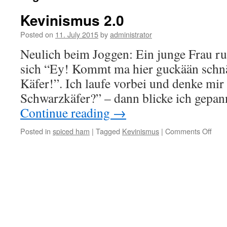
Kevinismus 2.0
Posted on
11. July 2015
by
administrator
Neulich beim Joggen: Ein junge Frau ru
sich “Ey! Kommt ma hier guckään schnää
Käfer!”. Ich laufe vorbei und denke mir
Schwarzkäfer?” – dann blicke ich gepa
Continue reading
→
on
Posted in
spiced ham
|
Tagged
Kevinismus
|
Comments Off
Kevi
2.0